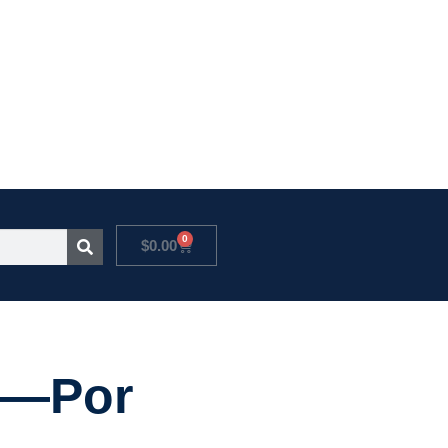
0
$
0.00
o—Por