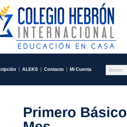
cripción
ALEKS
Contacto
Mi Cuenta
Primero Básic
Mes