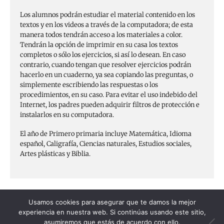
Los alumnos podrán estudiar el material contenido en los
textos y en los videos a través de la computadora; de esta
manera todos tendrán acceso a los materiales a color.
Tendrán la opción de imprimir en su casa los textos
completos o sólo los ejercicios, si así lo desean. En caso
contrario, cuando tengan que resolver ejercicios podrán
hacerlo en un cuaderno, ya sea copiando las preguntas, o
simplemente escribiendo las respuestas o los
procedimientos, en su caso. Para evitar el uso indebido del
Internet, los padres pueden adquirir filtros de protección e
instalarlos en su computadora.
El año de Primero primaria incluye Matemática, Idioma
español, Caligrafía, Ciencias naturales, Estudios sociales,
Artes plásticas y Biblia.
Usamos cookies para asegurar que te damos la mejor
experiencia en nuestra web. Si continúas usando este sitio,
asumiremos que estás de acuerdo con ello.
Teléfono USA : 703 - 737-7949
Teléfono México: (52) 8183 - 110-420
© Hebron Ministries, 2024, All rights Reserved.