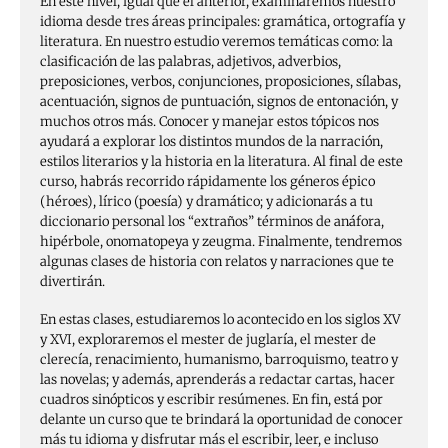
En este nivel, igual que el anterior, examinaremos nuestro
idioma desde tres áreas principales: gramática, ortografía y
literatura. En nuestro estudio veremos temáticas como: la
clasificación de las palabras, adjetivos, adverbios,
preposiciones, verbos, conjunciones, proposiciones, sílabas,
acentuación, signos de puntuación, signos de entonación, y
muchos otros más. Conocer y manejar estos tópicos nos
ayudará a explorar los distintos mundos de la narración,
estilos literarios y la historia en la literatura. Al final de este
curso, habrás recorrido rápidamente los géneros épico
(héroes), lírico (poesía) y dramático; y adicionarás a tu
diccionario personal los “extraños” términos de anáfora,
hipérbole, onomatopeya y zeugma. Finalmente, tendremos
algunas clases de historia con relatos y narraciones que te
divertirán.
En estas clases, estudiaremos lo acontecido en los siglos XV
y XVI, exploraremos el mester de juglaría, el mester de
clerecía, renacimiento, humanismo, barroquismo, teatro y
las novelas; y además, aprenderás a redactar cartas, hacer
cuadros sinópticos y escribir resúmenes. En fin, está por
delante un curso que te brindará la oportunidad de conocer
más tu idioma y disfrutar más el escribir, leer, e incluso