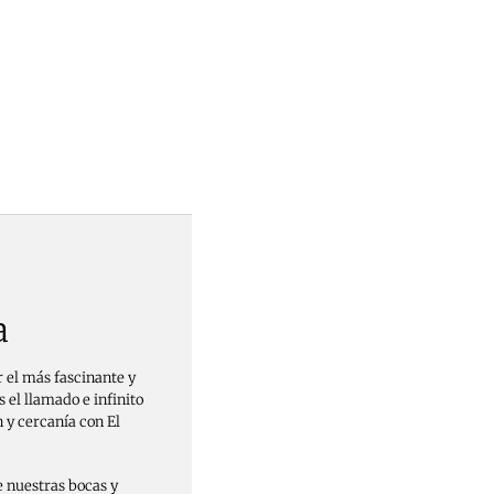
a
 el más fascinante y
s el llamado e infinito
n y cercanía con El
de nuestras bocas y