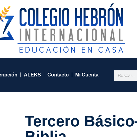
cripción
ALEKS
Contacto
Mi Cuenta
Tercero Básic
Biblia